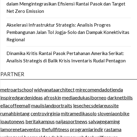
dalam Mengintegrasikan Efisiensi Rantai Pasok dan Target
Net Zero Emission
Akselerasi Infrastruktur Strategis: Analisis Progres
Pembangunan Jalan Tol Jogja-Solo dan Dampak Konektivitas
Regional
Dinamika Kritis Rantai Pasok Pertahanan Amerika Serikat:
Analisis Strategis di Balik Krisis Inventaris Rudal Pentagon
PARTNER
metroartschool
widyanataarchitect
mirecomendadotienda
inspiredgardenideas
afroskin
mediaedukasiborneo
darknetbills
ellacoffeemall
mauiislandportraits
lesechecsdelareussite
rumahbintang
centrovirginia
mitramedikasolo
sloveniaonbike
ioautonews
beritakampus
naijasportnews
salvagegaming
lamorenetaeventos
thefullfitness
programlarindir
rastama