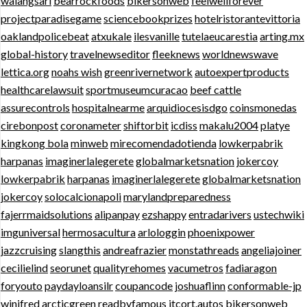
walangsari
bearrockfoods
bikersonweb
feelwellforever
projectparadisegame
sciencebookprizes
hotelristorantevittoria
oaklandpolicebeat
atxukale
ilesvanille
tutelaeucarestia
arting.mx
global-history
travelnewseditor
fleeknews
worldnewswave
lettica.org
noahs wish
greenrivernetwork
autoexpertproducts
healthcarelawsuit
sportmuseumcuracao
beef cattle
assurecontrols
hospitalnearme
arquidiocesisdgo
coinsmonedas
cirebonpost
coronameter
shiftorbit
icdiss
makalu2004
platye
kingkong bola
minweb
mirecomendadotienda
lowkerpabrik
harpanas
imaginerlalegerete
globalmarketsnation
jokercoy
lowkerpabrik
harpanas
imaginerlalegerete
globalmarketsnation
jokercoy
solocalcionapoli
marylandpreparedness
fajerrmaidsolutions
alipanpay
ezshappy
entradarivers
ustechwiki
imguniversal
hermosacultura
arlologgin
phoenixpower
jazzcruising
slangthis
andreafrazier
monstathreads
angeliajoiner
cecilielind
seorunet
qualityrehomes
vacumetros
fadiaragon
foryouto
paydayloansilr
coupancode
joshuaflinn
conformable-jp
winifred
arcticgreen
readbyfamous
itcort.autos
bikersonweb