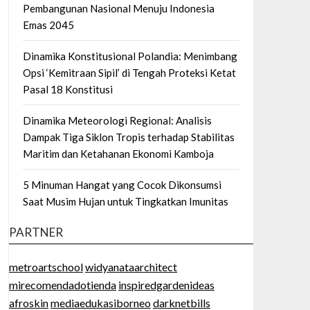
Pembangunan Nasional Menuju Indonesia
Emas 2045
Dinamika Konstitusional Polandia: Menimbang
Opsi ‘Kemitraan Sipil’ di Tengah Proteksi Ketat
Pasal 18 Konstitusi
Dinamika Meteorologi Regional: Analisis
Dampak Tiga Siklon Tropis terhadap Stabilitas
Maritim dan Ketahanan Ekonomi Kamboja
5 Minuman Hangat yang Cocok Dikonsumsi
Saat Musim Hujan untuk Tingkatkan Imunitas
PARTNER
metroartschool
widyanataarchitect
mirecomendadotienda
inspiredgardenideas
afroskin
mediaedukasiborneo
darknetbills