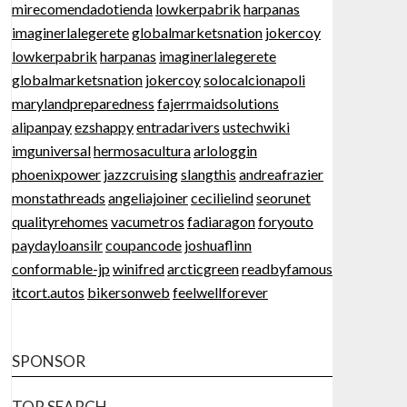
mirecomendadotienda
lowkerpabrik
harpanas
imaginerlalegerete
globalmarketsnation
jokercoy
lowkerpabrik
harpanas
imaginerlalegerete
globalmarketsnation
jokercoy
solocalcionapoli
marylandpreparedness
fajerrmaidsolutions
alipanpay
ezshappy
entradarivers
ustechwiki
imguniversal
hermosacultura
arlologgin
phoenixpower
jazzcruising
slangthis
andreafrazier
monstathreads
angeliajoiner
cecilielind
seorunet
qualityrehomes
vacumetros
fadiaragon
foryouto
paydayloansilr
coupancode
joshuaflinn
conformable-jp
winifred
arcticgreen
readbyfamous
itcort.autos
bikersonweb
feelwellforever
SPONSOR
TOP SEARCH