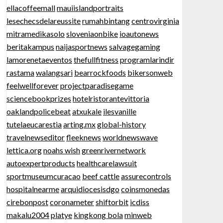
ellacoffeemall
mauiislandportraits
lesechecsdelareussite
rumahbintang
centrovirginia
mitramedikasolo
sloveniaonbike
ioautonews
beritakampus
naijasportnews
salvagegaming
lamorenetaeventos
thefullfitness
programlarindir
rastama
walangsari
bearrockfoods
bikersonweb
feelwellforever
projectparadisegame
sciencebookprizes
hotelristorantevittoria
oaklandpolicebeat
atxukale
ilesvanille
tutelaeucarestia
arting.mx
global-history
travelnewseditor
fleeknews
worldnewswave
lettica.org
noahs wish
greenrivernetwork
autoexpertproducts
healthcarelawsuit
sportmuseumcuracao
beef cattle
assurecontrols
hospitalnearme
arquidiocesisdgo
coinsmonedas
cirebonpost
coronameter
shiftorbit
icdiss
makalu2004
platye
kingkong bola
minweb