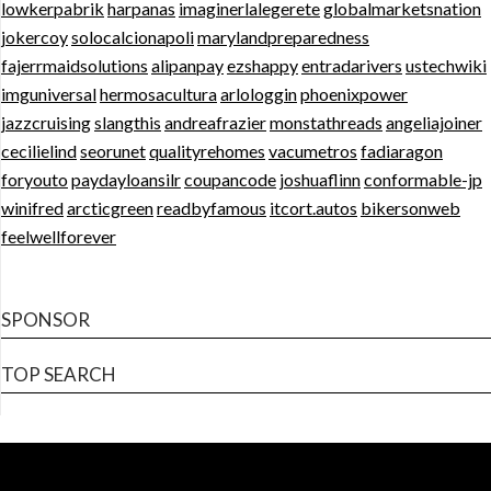
lowkerpabrik
harpanas
imaginerlalegerete
globalmarketsnation
jokercoy
solocalcionapoli
marylandpreparedness
fajerrmaidsolutions
alipanpay
ezshappy
entradarivers
ustechwiki
imguniversal
hermosacultura
arlologgin
phoenixpower
jazzcruising
slangthis
andreafrazier
monstathreads
angeliajoiner
cecilielind
seorunet
qualityrehomes
vacumetros
fadiaragon
foryouto
paydayloansilr
coupancode
joshuaflinn
conformable-jp
winifred
arcticgreen
readbyfamous
itcort.autos
bikersonweb
feelwellforever
SPONSOR
TOP SEARCH