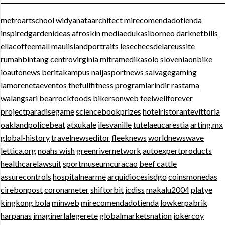
metroartschool
widyanataarchitect
mirecomendadotienda
inspiredgardenideas
afroskin
mediaedukasiborneo
darknetbills
ellacoffeemall
mauiislandportraits
lesechecsdelareussite
rumahbintang
centrovirginia
mitramedikasolo
sloveniaonbike
ioautonews
beritakampus
naijasportnews
salvagegaming
lamorenetaeventos
thefullfitness
programlarindir
rastama
walangsari
bearrockfoods
bikersonweb
feelwellforever
projectparadisegame
sciencebookprizes
hotelristorantevittoria
oaklandpolicebeat
atxukale
ilesvanille
tutelaeucarestia
arting.mx
global-history
travelnewseditor
fleeknews
worldnewswave
lettica.org
noahs wish
greenrivernetwork
autoexpertproducts
healthcarelawsuit
sportmuseumcuracao
beef cattle
assurecontrols
hospitalnearme
arquidiocesisdgo
coinsmonedas
cirebonpost
coronameter
shiftorbit
icdiss
makalu2004
platye
kingkong bola
minweb
mirecomendadotienda
lowkerpabrik
harpanas
imaginerlalegerete
globalmarketsnation
jokercoy