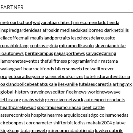
PARTNER
metroartschool
widyanataarchitect
mirecomendadotienda
inspiredgardenideas
afroskin
mediaedukasiborneo
darknetbills
ellacoffeemall
mauiislandportraits
lesechecsdelareussite
rumahbintang
centrovirginia
mitramedikasolo
sloveniaonbike
ioautonews
beritakampus
naijasportnews
salvagegaming
lamorenetaeventos
thefullfitness
programlarindir
rastama
walangsari
bearrockfoods
bikersonweb
feelwellforever
projectparadisegame
sciencebookprizes
hotelristorantevittoria
oaklandpolicebeat
atxukale
ilesvanille
tutelaeucarestia
arting.mx
global-history
travelnewseditor
fleeknews
worldnewswave
lettica.org
noahs wish
greenrivernetwork
autoexpertproducts
healthcarelawsuit
sportmuseumcuracao
beef cattle
assurecontrols
hospitalnearme
arquidiocesisdgo
coinsmonedas
cirebonpost
coronameter
shiftorbit
icdiss
makalu2004
platye
kingkong bola
minweb
mirecomendadotienda
lowkerpabrik