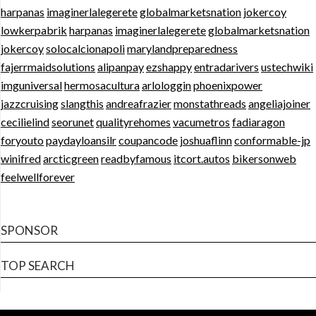
harpanas
imaginerlalegerete
globalmarketsnation
jokercoy
lowkerpabrik
harpanas
imaginerlalegerete
globalmarketsnation
jokercoy
solocalcionapoli
marylandpreparedness
fajerrmaidsolutions
alipanpay
ezshappy
entradarivers
ustechwiki
imguniversal
hermosacultura
arlologgin
phoenixpower
jazzcruising
slangthis
andreafrazier
monstathreads
angeliajoiner
cecilielind
seorunet
qualityrehomes
vacumetros
fadiaragon
foryouto
paydayloansilr
coupancode
joshuaflinn
conformable-jp
winifred
arcticgreen
readbyfamous
itcort.autos
bikersonweb
feelwellforever
SPONSOR
TOP SEARCH