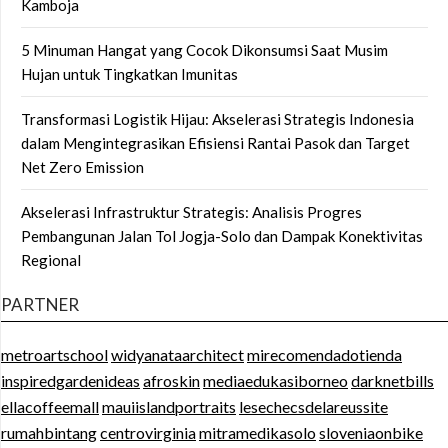
Kamboja
5 Minuman Hangat yang Cocok Dikonsumsi Saat Musim
Hujan untuk Tingkatkan Imunitas
Transformasi Logistik Hijau: Akselerasi Strategis Indonesia
dalam Mengintegrasikan Efisiensi Rantai Pasok dan Target
Net Zero Emission
Akselerasi Infrastruktur Strategis: Analisis Progres
Pembangunan Jalan Tol Jogja-Solo dan Dampak Konektivitas
Regional
PARTNER
metroartschool
widyanataarchitect
mirecomendadotienda
inspiredgardenideas
afroskin
mediaedukasiborneo
darknetbills
ellacoffeemall
mauiislandportraits
lesechecsdelareussite
rumahbintang
centrovirginia
mitramedikasolo
sloveniaonbike