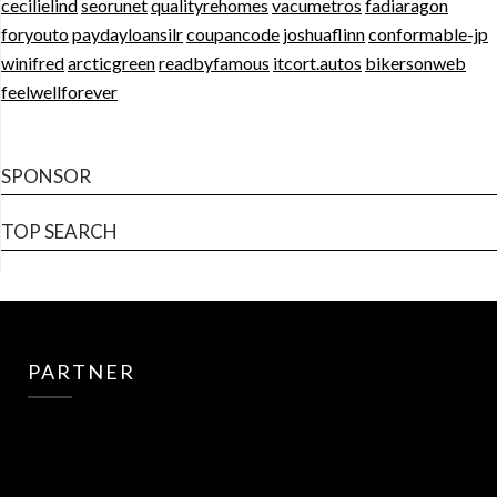
cecilielind
seorunet
qualityrehomes
vacumetros
fadiaragon
foryouto
paydayloansilr
coupancode
joshuaflinn
conformable-jp
winifred
arcticgreen
readbyfamous
itcort.autos
bikersonweb
feelwellforever
SPONSOR
TOP SEARCH
PARTNER