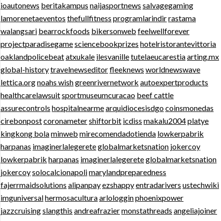
ioautonews
beritakampus
naijasportnews
salvagegaming
lamorenetaeventos
thefullfitness
programlarindir
rastama
walangsari
bearrockfoods
bikersonweb
feelwellforever
projectparadisegame
sciencebookprizes
hotelristorantevittoria
oaklandpolicebeat
atxukale
ilesvanille
tutelaeucarestia
arting.mx
global-history
travelnewseditor
fleeknews
worldnewswave
lettica.org
noahs wish
greenrivernetwork
autoexpertproducts
healthcarelawsuit
sportmuseumcuracao
beef cattle
assurecontrols
hospitalnearme
arquidiocesisdgo
coinsmonedas
cirebonpost
coronameter
shiftorbit
icdiss
makalu2004
platye
kingkong bola
minweb
mirecomendadotienda
lowkerpabrik
harpanas
imaginerlalegerete
globalmarketsnation
jokercoy
lowkerpabrik
harpanas
imaginerlalegerete
globalmarketsnation
jokercoy
solocalcionapoli
marylandpreparedness
fajerrmaidsolutions
alipanpay
ezshappy
entradarivers
ustechwiki
imguniversal
hermosacultura
arlologgin
phoenixpower
jazzcruising
slangthis
andreafrazier
monstathreads
angeliajoiner