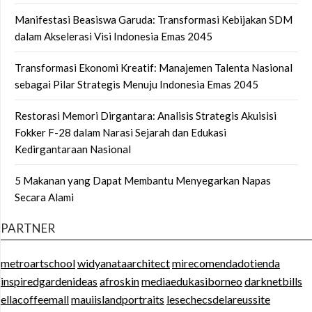
Manifestasi Beasiswa Garuda: Transformasi Kebijakan SDM
dalam Akselerasi Visi Indonesia Emas 2045
Transformasi Ekonomi Kreatif: Manajemen Talenta Nasional
sebagai Pilar Strategis Menuju Indonesia Emas 2045
Restorasi Memori Dirgantara: Analisis Strategis Akuisisi
Fokker F-28 dalam Narasi Sejarah dan Edukasi
Kedirgantaraan Nasional
5 Makanan yang Dapat Membantu Menyegarkan Napas
Secara Alami
PARTNER
metroartschool
widyanataarchitect
mirecomendadotienda
inspiredgardenideas
afroskin
mediaedukasiborneo
darknetbills
ellacoffeemall
mauiislandportraits
lesechecsdelareussite