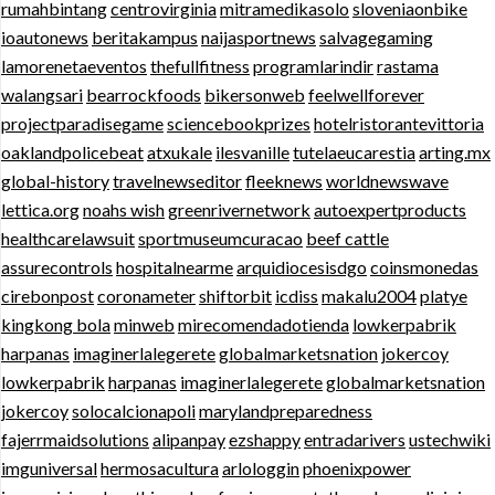
rumahbintang
centrovirginia
mitramedikasolo
sloveniaonbike
ioautonews
beritakampus
naijasportnews
salvagegaming
lamorenetaeventos
thefullfitness
programlarindir
rastama
walangsari
bearrockfoods
bikersonweb
feelwellforever
projectparadisegame
sciencebookprizes
hotelristorantevittoria
oaklandpolicebeat
atxukale
ilesvanille
tutelaeucarestia
arting.mx
global-history
travelnewseditor
fleeknews
worldnewswave
lettica.org
noahs wish
greenrivernetwork
autoexpertproducts
healthcarelawsuit
sportmuseumcuracao
beef cattle
assurecontrols
hospitalnearme
arquidiocesisdgo
coinsmonedas
cirebonpost
coronameter
shiftorbit
icdiss
makalu2004
platye
kingkong bola
minweb
mirecomendadotienda
lowkerpabrik
harpanas
imaginerlalegerete
globalmarketsnation
jokercoy
lowkerpabrik
harpanas
imaginerlalegerete
globalmarketsnation
jokercoy
solocalcionapoli
marylandpreparedness
fajerrmaidsolutions
alipanpay
ezshappy
entradarivers
ustechwiki
imguniversal
hermosacultura
arlologgin
phoenixpower