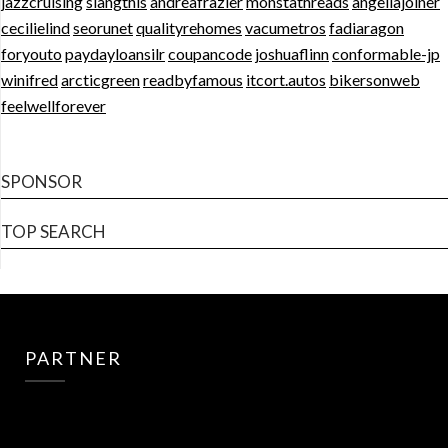
jazzcruising
slangthis
andreafrazier
monstathreads
angeliajoiner
cecilielind
seorunet
qualityrehomes
vacumetros
fadiaragon
foryouto
paydayloansilr
coupancode
joshuaflinn
conformable-jp
winifred
arcticgreen
readbyfamous
itcort.autos
bikersonweb
feelwellforever
SPONSOR
TOP SEARCH
PARTNER