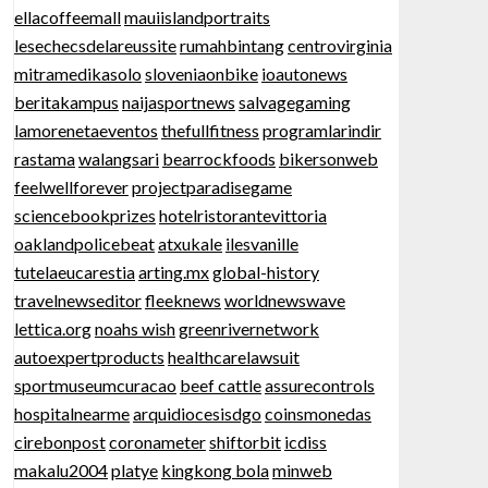
ellacoffeemall
mauiislandportraits
lesechecsdelareussite
rumahbintang
centrovirginia
mitramedikasolo
sloveniaonbike
ioautonews
beritakampus
naijasportnews
salvagegaming
lamorenetaeventos
thefullfitness
programlarindir
rastama
walangsari
bearrockfoods
bikersonweb
feelwellforever
projectparadisegame
sciencebookprizes
hotelristorantevittoria
oaklandpolicebeat
atxukale
ilesvanille
tutelaeucarestia
arting.mx
global-history
travelnewseditor
fleeknews
worldnewswave
lettica.org
noahs wish
greenrivernetwork
autoexpertproducts
healthcarelawsuit
sportmuseumcuracao
beef cattle
assurecontrols
hospitalnearme
arquidiocesisdgo
coinsmonedas
cirebonpost
coronameter
shiftorbit
icdiss
makalu2004
platye
kingkong bola
minweb