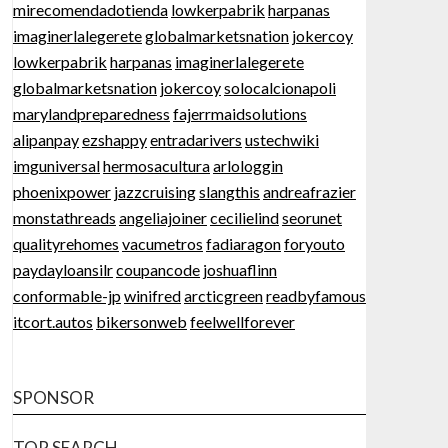
mirecomendadotienda
lowkerpabrik
harpanas
imaginerlalegerete
globalmarketsnation
jokercoy
lowkerpabrik
harpanas
imaginerlalegerete
globalmarketsnation
jokercoy
solocalcionapoli
marylandpreparedness
fajerrmaidsolutions
alipanpay
ezshappy
entradarivers
ustechwiki
imguniversal
hermosacultura
arlologgin
phoenixpower
jazzcruising
slangthis
andreafrazier
monstathreads
angeliajoiner
cecilielind
seorunet
qualityrehomes
vacumetros
fadiaragon
foryouto
paydayloansilr
coupancode
joshuaflinn
conformable-jp
winifred
arcticgreen
readbyfamous
itcort.autos
bikersonweb
feelwellforever
SPONSOR
TOP SEARCH