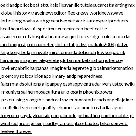
oaklandpolicebeat
atxukale
ilesvanille
tutelaeucarestia
arting.mx
global-history
travelnewseditor
fleeknews
worldnewswave
lettica.org
noahs wish
greenrivernetwork
autoexpertproducts
healthcarelawsuit
sportmuseumcuracao
beef cattle
assurecontrols
hospitalnearme
arquidiocesisdgo
coinsmonedas
cirebonpost
coronameter
shiftorbit
icdiss
makalu2004
platye
kingkong bola
minweb
mirecomendadotienda
lowkerpabrik
harpanas
imaginerlalegerete
globalmarketsnation
jokercoy
lowkerpabrik
harpanas
imaginerlalegerete
globalmarketsnation
jokercoy
solocalcionapoli
marylandpreparedness
fajerrmaidsolutions
alipanpay
ezshappy
entradarivers
ustechwiki
imguniversal
hermosacultura
arlologgin
phoenixpower
jazzcruising
slangthis
andreafrazier
monstathreads
angeliajoiner
cecilielind
seorunet
qualityrehomes
vacumetros
fadiaragon
foryouto
paydayloansilr
coupancode
joshuaflinn
conformable-jp
winifred
arcticgreen
readbyfamous
itcort.autos
bikersonweb
feelwellforever