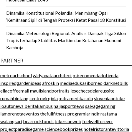
Dinamika Konstitusional Polandia: Menimbang Opsi
‘Kemitraan Sipil’ di Tengah Proteksi Ketat Pasal 18 Konstitusi
Dinamika Meteorologi Regional: Analisis Dampak Tiga Siklon
Tropis terhadap Stabilitas Maritim dan Ketahanan Ekonomi
Kamboja
PARTNER
metroartschool
widyanataarchitect
mirecomendadotienda
inspiredgardenideas
afroskin
mediaedukasiborneo
darknetbills
ellacoffeemall
mauiislandportraits
lesechecsdelareussite
rumahbintang
centrovirginia
mitramedikasolo
sloveniaonbike
ioautonews
beritakampus
naijasportnews
salvagegaming
lamorenetaeventos
thefullfitness
programlarindir
rastama
walangsari
bearrockfoods
bikersonweb
feelwellforever
projectparadisegame
sciencebookprizes
hotelristorantevittoria