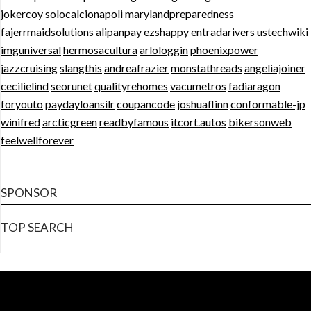
jokercoy
solocalcionapoli
marylandpreparedness
fajerrmaidsolutions
alipanpay
ezshappy
entradarivers
ustechwiki
imguniversal
hermosacultura
arlologgin
phoenixpower
jazzcruising
slangthis
andreafrazier
monstathreads
angeliajoiner
cecilielind
seorunet
qualityrehomes
vacumetros
fadiaragon
foryouto
paydayloansilr
coupancode
joshuaflinn
conformable-jp
winifred
arcticgreen
readbyfamous
itcort.autos
bikersonweb
feelwellforever
SPONSOR
TOP SEARCH