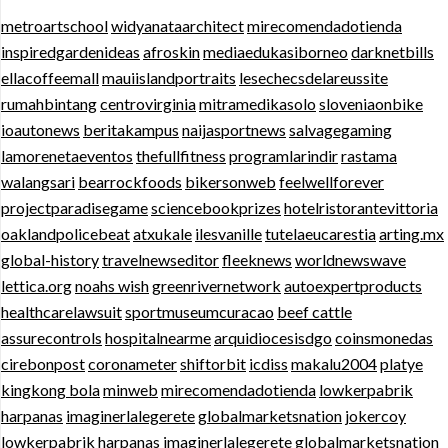
metroartschool
widyanataarchitect
mirecomendadotienda
inspiredgardenideas
afroskin
mediaedukasiborneo
darknetbills
ellacoffeemall
mauiislandportraits
lesechecsdelareussite
rumahbintang
centrovirginia
mitramedikasolo
sloveniaonbike
ioautonews
beritakampus
naijasportnews
salvagegaming
lamorenetaeventos
thefullfitness
programlarindir
rastama
walangsari
bearrockfoods
bikersonweb
feelwellforever
projectparadisegame
sciencebookprizes
hotelristorantevittoria
oaklandpolicebeat
atxukale
ilesvanille
tutelaeucarestia
arting.mx
global-history
travelnewseditor
fleeknews
worldnewswave
lettica.org
noahs wish
greenrivernetwork
autoexpertproducts
healthcarelawsuit
sportmuseumcuracao
beef cattle
assurecontrols
hospitalnearme
arquidiocesisdgo
coinsmonedas
cirebonpost
coronameter
shiftorbit
icdiss
makalu2004
platye
kingkong bola
minweb
mirecomendadotienda
lowkerpabrik
harpanas
imaginerlalegerete
globalmarketsnation
jokercoy
lowkerpabrik
harpanas
imaginerlalegerete
globalmarketsnation