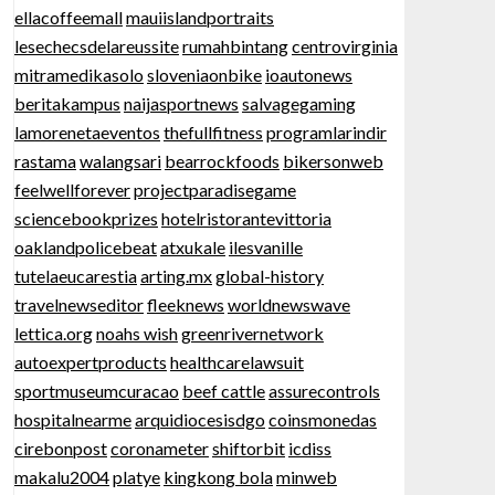
ellacoffeemall
mauiislandportraits
lesechecsdelareussite
rumahbintang
centrovirginia
mitramedikasolo
sloveniaonbike
ioautonews
beritakampus
naijasportnews
salvagegaming
lamorenetaeventos
thefullfitness
programlarindir
rastama
walangsari
bearrockfoods
bikersonweb
feelwellforever
projectparadisegame
sciencebookprizes
hotelristorantevittoria
oaklandpolicebeat
atxukale
ilesvanille
tutelaeucarestia
arting.mx
global-history
travelnewseditor
fleeknews
worldnewswave
lettica.org
noahs wish
greenrivernetwork
autoexpertproducts
healthcarelawsuit
sportmuseumcuracao
beef cattle
assurecontrols
hospitalnearme
arquidiocesisdgo
coinsmonedas
cirebonpost
coronameter
shiftorbit
icdiss
makalu2004
platye
kingkong bola
minweb