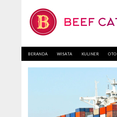
Skip
to
content
BERANDA
WISATA
KULINER
OTO