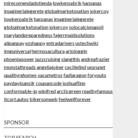
mirecomendadotienda
lowkerpabrik
harpanas
imaginerlalegerete
globalmarketsnation
jokercoy
lowkerpabrik
harpanas
imaginerlalegerete
globalmarketsnation
jokercoy
solocalcionapoli
marylandpreparedness
fajerrmaidsolutions
alipanpay
ezshappy
entradarivers
ustechwiki
imguniversal
hermosacultura
arlologgin
phoenixpower
jazzcruising
slangthis
andreafrazier
monstathreads
angeliajoiner
cecilielind
seorunet
qualityrehomes
vacumetros
fadiaragon
foryouto
paydayloansilr
coupancode
joshuaflinn
conformable-jp
winifred
arcticgreen
readbyfamous
itcort.autos
bikersonweb
feelwellforever
SPONSOR
TOP SEARCH