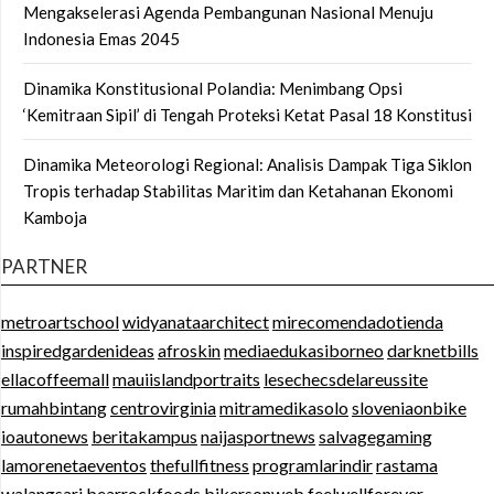
Mengakselerasi Agenda Pembangunan Nasional Menuju
Indonesia Emas 2045
Dinamika Konstitusional Polandia: Menimbang Opsi
‘Kemitraan Sipil’ di Tengah Proteksi Ketat Pasal 18 Konstitusi
Dinamika Meteorologi Regional: Analisis Dampak Tiga Siklon
Tropis terhadap Stabilitas Maritim dan Ketahanan Ekonomi
Kamboja
PARTNER
metroartschool
widyanataarchitect
mirecomendadotienda
inspiredgardenideas
afroskin
mediaedukasiborneo
darknetbills
ellacoffeemall
mauiislandportraits
lesechecsdelareussite
rumahbintang
centrovirginia
mitramedikasolo
sloveniaonbike
ioautonews
beritakampus
naijasportnews
salvagegaming
lamorenetaeventos
thefullfitness
programlarindir
rastama
walangsari
bearrockfoods
bikersonweb
feelwellforever