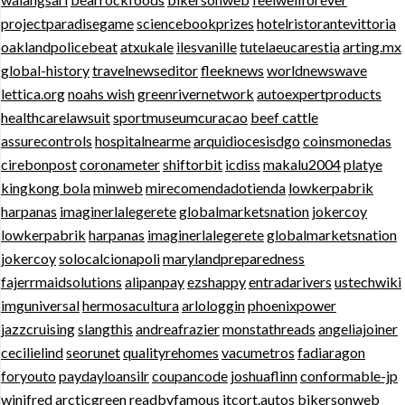
projectparadisegame
sciencebookprizes
hotelristorantevittoria
oaklandpolicebeat
atxukale
ilesvanille
tutelaeucarestia
arting.mx
global-history
travelnewseditor
fleeknews
worldnewswave
lettica.org
noahs wish
greenrivernetwork
autoexpertproducts
healthcarelawsuit
sportmuseumcuracao
beef cattle
assurecontrols
hospitalnearme
arquidiocesisdgo
coinsmonedas
cirebonpost
coronameter
shiftorbit
icdiss
makalu2004
platye
kingkong bola
minweb
mirecomendadotienda
lowkerpabrik
harpanas
imaginerlalegerete
globalmarketsnation
jokercoy
lowkerpabrik
harpanas
imaginerlalegerete
globalmarketsnation
jokercoy
solocalcionapoli
marylandpreparedness
fajerrmaidsolutions
alipanpay
ezshappy
entradarivers
ustechwiki
imguniversal
hermosacultura
arlologgin
phoenixpower
jazzcruising
slangthis
andreafrazier
monstathreads
angeliajoiner
cecilielind
seorunet
qualityrehomes
vacumetros
fadiaragon
foryouto
paydayloansilr
coupancode
joshuaflinn
conformable-jp
winifred
arcticgreen
readbyfamous
itcort.autos
bikersonweb