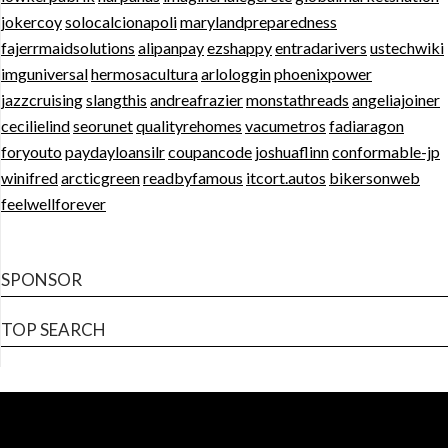
jokercoy
solocalcionapoli
marylandpreparedness
fajerrmaidsolutions
alipanpay
ezshappy
entradarivers
ustechwiki
imguniversal
hermosacultura
arlologgin
phoenixpower
jazzcruising
slangthis
andreafrazier
monstathreads
angeliajoiner
cecilielind
seorunet
qualityrehomes
vacumetros
fadiaragon
foryouto
paydayloansilr
coupancode
joshuaflinn
conformable-jp
winifred
arcticgreen
readbyfamous
itcort.autos
bikersonweb
feelwellforever
SPONSOR
TOP SEARCH