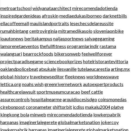
metroartschool
widyanataarchitect
mirecomendadotienda
inspiredgardenideas
afroskin
mediaedukasiborneo
darknetbills
ellacoffeemall
mauiislandportraits
lesechecsdelareussite
rumahbintang
centrovirginia
mitramedikasolo
sloveniaonbike
ioautonews
beritakampus
naijasportnews
salvagegaming
lamorenetaeventos
thefullfitness
programlarindir
rastama
walangsari
bearrockfoods
bikersonweb
feelwellforever
projectparadisegame
sciencebookprizes
hotelristorantevittoria
oaklandpolicebeat
atxukale
ilesvanille
tutelaeucarestia
arting.mx
global-history
travelnewseditor
fleeknews
worldnewswave
lettica.org
noahs wish
greenrivernetwork
autoexpertproducts
healthcarelawsuit
sportmuseumcuracao
beef cattle
assurecontrols
hospitalnearme
arquidiocesisdgo
coinsmonedas
cirebonpost
coronameter
shiftorbit
icdiss
makalu2004
platye
kingkong bola
minweb
mirecomendadotienda
lowkerpabrik
harpanas
imaginerlalegerete
globalmarketsnation
jokercoy
lowkerpabrik
harpanas
imaginerlalegerete
globalmarketsnation