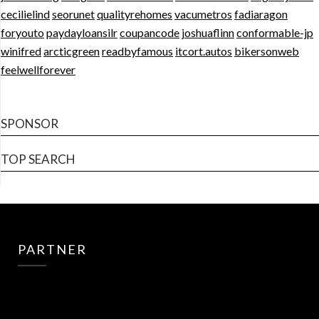
cecilielind
seorunet
qualityrehomes
vacumetros
fadiaragon
foryouto
paydayloansilr
coupancode
joshuaflinn
conformable-jp
winifred
arcticgreen
readbyfamous
itcort.autos
bikersonweb
feelwellforever
SPONSOR
TOP SEARCH
PARTNER