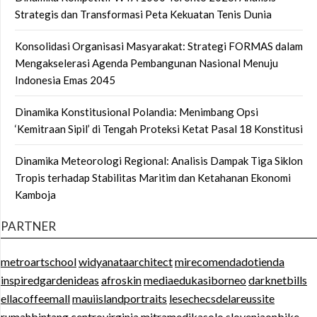
Strategis dan Transformasi Peta Kekuatan Tenis Dunia
Konsolidasi Organisasi Masyarakat: Strategi FORMAS dalam
Mengakselerasi Agenda Pembangunan Nasional Menuju
Indonesia Emas 2045
Dinamika Konstitusional Polandia: Menimbang Opsi
‘Kemitraan Sipil’ di Tengah Proteksi Ketat Pasal 18 Konstitusi
Dinamika Meteorologi Regional: Analisis Dampak Tiga Siklon
Tropis terhadap Stabilitas Maritim dan Ketahanan Ekonomi
Kamboja
PARTNER
metroartschool
widyanataarchitect
mirecomendadotienda
inspiredgardenideas
afroskin
mediaedukasiborneo
darknetbills
ellacoffeemall
mauiislandportraits
lesechecsdelareussite
rumahbintang
centrovirginia
mitramedikasolo
sloveniaonbike