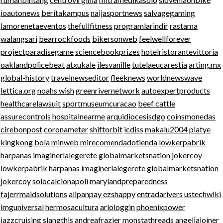
ioautonews
beritakampus
naijasportnews
salvagegaming
lamorenetaeventos
thefullfitness
programlarindir
rastama
walangsari
bearrockfoods
bikersonweb
feelwellforever
projectparadisegame
sciencebookprizes
hotelristorantevittoria
oaklandpolicebeat
atxukale
ilesvanille
tutelaeucarestia
arting.mx
global-history
travelnewseditor
fleeknews
worldnewswave
lettica.org
noahs wish
greenrivernetwork
autoexpertproducts
healthcarelawsuit
sportmuseumcuracao
beef cattle
assurecontrols
hospitalnearme
arquidiocesisdgo
coinsmonedas
cirebonpost
coronameter
shiftorbit
icdiss
makalu2004
platye
kingkong bola
minweb
mirecomendadotienda
lowkerpabrik
harpanas
imaginerlalegerete
globalmarketsnation
jokercoy
lowkerpabrik
harpanas
imaginerlalegerete
globalmarketsnation
jokercoy
solocalcionapoli
marylandpreparedness
fajerrmaidsolutions
alipanpay
ezshappy
entradarivers
ustechwiki
imguniversal
hermosacultura
arlologgin
phoenixpower
jazzcruising
slangthis
andreafrazier
monstathreads
angeliajoiner