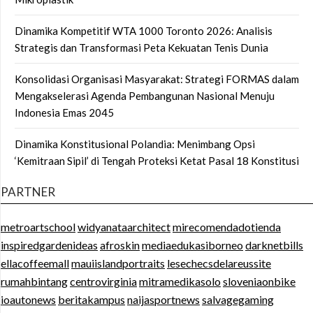
Dinamika Kompetitif WTA 1000 Toronto 2026: Analisis
Strategis dan Transformasi Peta Kekuatan Tenis Dunia
Konsolidasi Organisasi Masyarakat: Strategi FORMAS dalam
Mengakselerasi Agenda Pembangunan Nasional Menuju
Indonesia Emas 2045
Dinamika Konstitusional Polandia: Menimbang Opsi
‘Kemitraan Sipil’ di Tengah Proteksi Ketat Pasal 18 Konstitusi
PARTNER
metroartschool
widyanataarchitect
mirecomendadotienda
inspiredgardenideas
afroskin
mediaedukasiborneo
darknetbills
ellacoffeemall
mauiislandportraits
lesechecsdelareussite
rumahbintang
centrovirginia
mitramedikasolo
sloveniaonbike
ioautonews
beritakampus
naijasportnews
salvagegaming