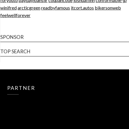
foryouto
paydayloansilr
coupancode
joshuaflinn
conformable-jp
winifred
arcticgreen
readbyfamous
itcort.autos
bikersonweb
feelwellforever
SPONSOR
TOP SEARCH
PARTNER