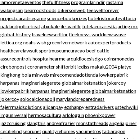
lamorenetaeventos
thefullfitness
programlarindir
rastama
walangsari
bearrockfoods
bikersonweb
feelwellforever
projectparadisegame
sciencebookprizes
hotelristorantevittoria
oaklandpolicebeat
atxukale
ilesvanille
tutelaeucarestia
arting.mx
global-history
travelnewseditor
fleeknews
worldnewswave
lettica.org
noahs wish
greenrivernetwork
autoexpertproducts
healthcarelawsuit
sportmuseumcuracao
beef cattle
assurecontrols
hospitalnearme
arquidiocesisdgo
coinsmonedas
cirebonpost
coronameter
shiftorbit
icdiss
makalu2004
platye
kingkong bola
minweb
mirecomendadotienda
lowkerpabrik
harpanas
imaginerlalegerete
globalmarketsnation
jokercoy
lowkerpabrik
harpanas
imaginerlalegerete
globalmarketsnation
jokercoy
solocalcionapoli
marylandpreparedness
fajerrmaidsolutions
alipanpay
ezshappy
entradarivers
ustechwiki
imguniversal
hermosacultura
arlologgin
phoenixpower
jazzcruising
slangthis
andreafrazier
monstathreads
angeliajoiner
cecilielind
seorunet
qualityrehomes
vacumetros
fadiaragon