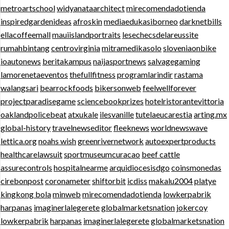
metroartschool
widyanataarchitect
mirecomendadotienda
inspiredgardenideas
afroskin
mediaedukasiborneo
darknetbills
ellacoffeemall
mauiislandportraits
lesechecsdelareussite
rumahbintang
centrovirginia
mitramedikasolo
sloveniaonbike
ioautonews
beritakampus
naijasportnews
salvagegaming
lamorenetaeventos
thefullfitness
programlarindir
rastama
walangsari
bearrockfoods
bikersonweb
feelwellforever
projectparadisegame
sciencebookprizes
hotelristorantevittoria
oaklandpolicebeat
atxukale
ilesvanille
tutelaeucarestia
arting.mx
global-history
travelnewseditor
fleeknews
worldnewswave
lettica.org
noahs wish
greenrivernetwork
autoexpertproducts
healthcarelawsuit
sportmuseumcuracao
beef cattle
assurecontrols
hospitalnearme
arquidiocesisdgo
coinsmonedas
cirebonpost
coronameter
shiftorbit
icdiss
makalu2004
platye
kingkong bola
minweb
mirecomendadotienda
lowkerpabrik
harpanas
imaginerlalegerete
globalmarketsnation
jokercoy
lowkerpabrik
harpanas
imaginerlalegerete
globalmarketsnation