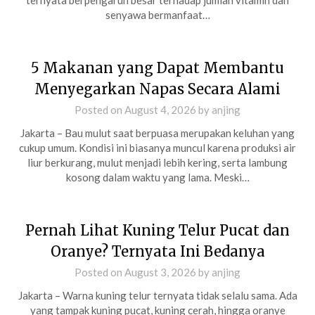
ternyata berpengaruh besar terhadap jumlah vitamin dan
senyawa bermanfaat…
5 Makanan yang Dapat Membantu
Menyegarkan Napas Secara Alami
Posted on
August 4, 2026
by
anjing
Jakarta – Bau mulut saat berpuasa merupakan keluhan yang
cukup umum. Kondisi ini biasanya muncul karena produksi air
liur berkurang, mulut menjadi lebih kering, serta lambung
kosong dalam waktu yang lama. Meski…
Pernah Lihat Kuning Telur Pucat dan
Oranye? Ternyata Ini Bedanya
Posted on
August 3, 2026
by
anjing
Jakarta – Warna kuning telur ternyata tidak selalu sama. Ada
yang tampak kuning pucat, kuning cerah, hingga oranye