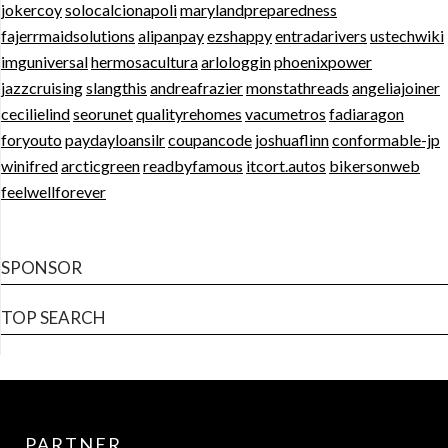
jokercoy
solocalcionapoli
marylandpreparedness
fajerrmaidsolutions
alipanpay
ezshappy
entradarivers
ustechwiki
imguniversal
hermosacultura
arlologgin
phoenixpower
jazzcruising
slangthis
andreafrazier
monstathreads
angeliajoiner
cecilielind
seorunet
qualityrehomes
vacumetros
fadiaragon
foryouto
paydayloansilr
coupancode
joshuaflinn
conformable-jp
winifred
arcticgreen
readbyfamous
itcort.autos
bikersonweb
feelwellforever
SPONSOR
TOP SEARCH
PARTNER