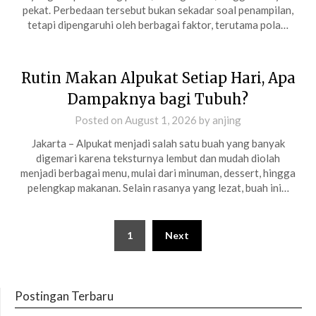
pekat. Perbedaan tersebut bukan sekadar soal penampilan,
tetapi dipengaruhi oleh berbagai faktor, terutama pola…
Rutin Makan Alpukat Setiap Hari, Apa
Dampaknya bagi Tubuh?
Posted on
August 1, 2026
by
anjing
Jakarta – Alpukat menjadi salah satu buah yang banyak
digemari karena teksturnya lembut dan mudah diolah
menjadi berbagai menu, mulai dari minuman, dessert, hingga
pelengkap makanan. Selain rasanya yang lezat, buah ini…
Posts
1
Next
pagination
Postingan Terbaru